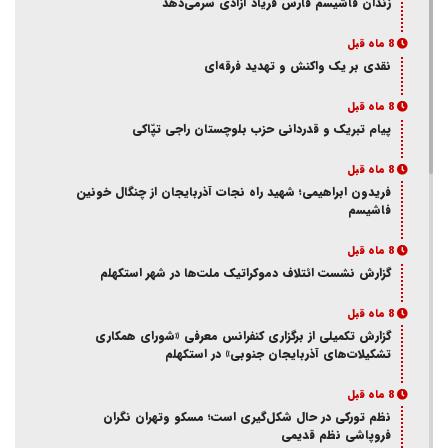
زندان فاشیسم فارس فریاد آزادی سر‌می‌دهد
8 ماه قبل
نقدی بر یک واکنش و‌ تهدید فرقه‌ای
8 ماه قبل
پیام تبریک و قدردانی حزب بلوچستان راجی تپّاکی
8 ماه قبل
فریدون ابراهیمی؛ شهید راه نجات آذربایجان از چنگال خونین
فاشیسم
8 ماه قبل
گزارش نشست ائتلاف دموکراتیک ملت‌ها در شهر استکهلم
8 ماه قبل
گزارش تکمیلی از برگزاری کنفرانس معرفی «شورای همکاری
تشکیلات‌های آذربایجان جنوبی» در استکهلم
8 ماه قبل
نظم تورکی در حال شکل‌گیری است؛ مسکو وتهران نگران
فروپاشی نظم قدیمی