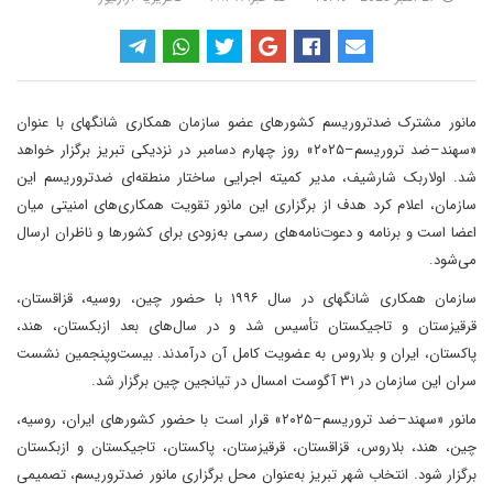
مانور مشترک ضدتروریسم کشورهای عضو سازمان همکاری شانگهای با عنوان
«سهند–ضد تروریسم–۲۰۲۵» روز چهارم دسامبر در نزدیکی تبریز برگزار خواهد
شد. اولاربک شارشیف، مدیر کمیته اجرایی ساختار منطقه‌ای ضدتروریسم این
سازمان، اعلام کرد هدف از برگزاری این مانور تقویت همکاری‌های امنیتی میان
اعضا است و برنامه و دعوت‌نامه‌های رسمی به‌زودی برای کشورها و ناظران ارسال
می‌شود.
سازمان همکاری شانگهای در سال ۱۹۹۶ با حضور چین، روسیه، قزاقستان،
قرقیزستان و تاجیکستان تأسیس شد و در سال‌های بعد ازبکستان، هند،
پاکستان، ایران و بلاروس به عضویت کامل آن درآمدند. بیست‌وپنجمین نشست
سران این سازمان در ۳۱ آگوست امسال در تیانجین چین برگزار شد.
مانور «سهند–ضد تروریسم–۲۰۲۵» قرار است با حضور کشورهای ایران، روسیه،
چین، هند، بلاروس، قزاقستان، قرقیزستان، پاکستان، تاجیکستان و ازبکستان
برگزار شود. انتخاب شهر تبریز به‌عنوان محل برگزاری مانور ضدتروریسم، تصمیمی