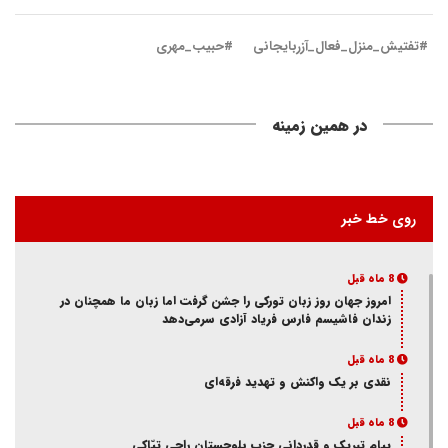
#تفتیش_منزل_فعال_آزربایجانی
#حبیب_مهری
در همین زمینه
روی خط خبر
8 ماه قبل
امروز جهان روز زبان تورکی را جشن گرفت اما زبان ما همچنان در
زندان فاشیسم فارس فریاد آزادی سر‌می‌دهد
8 ماه قبل
نقدی بر یک واکنش و‌ تهدید فرقه‌ای
8 ماه قبل
پیام تبریک و قدردانی حزب بلوچستان راجی تپّاکی