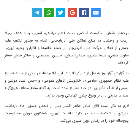
نهادهای قضایی حکومت اسلامی تحت فشار نهادهای امنیتی و با هدف ایجاد
ارعاب و وحشت در میان فعالان ملی آذربایجانی، اقدام به صدور ابلاغیه علیه
جمعی از فعالان حرکت ملی آذربایجان از جمله خانم‌ها و آقایان: وحید ابهری،
جاوید نظمی، سیما علیپور، نیما رادمنش، حسین اسماعیلی و سالار طاهر افشار
کرده‌اند.
به گزارش آرازنیوز به نقل از دموکراتلار؛ در این ابلاغیه‌ها، اتهاماتی از جمله «تبلیغ
علیه نظام جمهوری اسلامی»، «تشویش اذهان عمومی» و «جعل اسناد دولتی و
رسمی از طرف مأمورین دولت» مطرح شده است. به گفته منابع مطلع، هیچ‌گونه
سند یا مدرکی دال بر وقوع چنین اتهاماتی وجود ندارد.
لازم به ذکر است آقای سالار طاهر افشار پس از تحمل چندین ماه بازداشت
انفرادی و شکنجه سفید در اداره اطلاعات تهران، هم‌اکنون دوران محکومیت
پنج‌ساله خود را در زندان اوین سپری می‌کند.