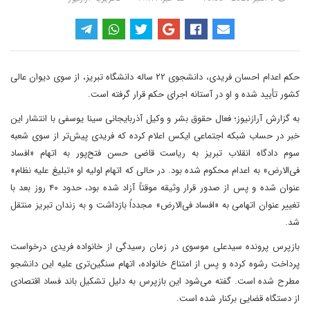
حکم اعدام احسان فریدی، دانشجوی ۲۲ ساله دانشگاه تبریز، از سوی دیوان عالی
کشور تأیید شده و او در آستانه اجرای حکم قرار گرفته است.
به گزارش آرازنیوز؛ فعال حقوق بشر و وکیل آذربایجانی سینا یوسفی با انتشار این
خبر در حساب شبکه اجتماعی ایکس اعلام کرده که فریدی پیش‌تر از سوی شعبه
سوم دادگاه انقلاب تبریز به ریاست قاضی حسن فتح‌پور به اتهام «افساد
فی‌الارض» به اعدام محکوم شده بود. در حالی‌ که اتهام اولیه او «تبلیغ علیه نظام»
عنوان شده و پس از صدور قرار وثیقه موقتاً آزاد شده بود، حدود ۴۰ روز بعد با
تغییر عنوان اتهامی به «افساد فی‌الارض» مجدداً بازداشت و به زندان تبریز منتقل
شد.
بازپرس پرونده سیدعلی موسوی در زمان رسیدگی از خانواده فریدی درخواست
پرداخت رشوه کرده و پس از امتناع خانواده، اتهام سنگین‌تری علیه این دانشجو
مطرح شده است. گفته می‌شود این بازپرس به دلیل تشکیل باند فساد اقتصادی
از دستگاه قضایی برکنار شده است.