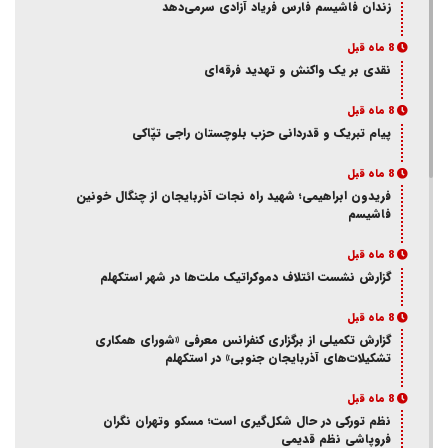
زندان فاشیسم فارس فریاد آزادی سر‌می‌دهد
8 ماه قبل
نقدی بر یک واکنش و‌ تهدید فرقه‌ای
8 ماه قبل
پیام تبریک و قدردانی حزب بلوچستان راجی تپّاکی
8 ماه قبل
فریدون ابراهیمی؛ شهید راه نجات آذربایجان از چنگال خونین
فاشیسم
8 ماه قبل
گزارش نشست ائتلاف دموکراتیک ملت‌ها در شهر استکهلم
8 ماه قبل
گزارش تکمیلی از برگزاری کنفرانس معرفی «شورای همکاری
تشکیلات‌های آذربایجان جنوبی» در استکهلم
8 ماه قبل
نظم تورکی در حال شکل‌گیری است؛ مسکو وتهران نگران
فروپاشی نظم قدیمی