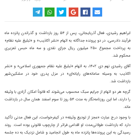
ابراهیم رشیدی، فعال آذربایجانی، پس از ۵۴ روز بازداشت و گذراندن پانزده ماه
فرآیند دادرسی، در دو پرونده جداگانه به اتهام «نشر اکاذیب» و «تبلیغ علیه نظام»
به پرداخت مجموع ۲۵۰ میلیون ریال جزای نقدی و سه ماه حبس تعزیری
محکوم شد.
آقای رشیدی نهم دی ۱۴۰۲، به اتهام «تبلیغ علیه نظام جمهوری اسلامی» و «نشر
اکاذیب به وسیله سامانه‌های رایانه‌ای» در مزل پدری خود در مشکین‌شهر
بازداشت شد.
گرچه هر دو اتهام از جرایم سبک محسوب می‌شوند که قانوناً امکان آزادی با وثیقه
را دارند، اما این روزنامه‌نگار به مدت ۵۴ روز تا سوم اسفند همان سال در بازداشت
ماند.
با وجود درج عبارت «عجز از تودیع وثیقه» در کیفرخواست، این فعال مدنی تأکید
دارد که بازداشت طولانی‌مدت او اقدامی فراتر از چارچوب قانونی بوده است. روند
رسیدگی به این پرونده‌ها پانزده ماه به طول انجامید و شامل نزدیک به ده جلسه