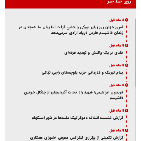
روی خط خبر
8 ماه قبل
امروز جهان روز زبان تورکی را جشن گرفت اما زبان ما همچنان در
زندان فاشیسم فارس فریاد آزادی سر‌می‌دهد
8 ماه قبل
نقدی بر یک واکنش و‌ تهدید فرقه‌ای
8 ماه قبل
پیام تبریک و قدردانی حزب بلوچستان راجی تپّاکی
8 ماه قبل
فریدون ابراهیمی؛ شهید راه نجات آذربایجان از چنگال خونین
فاشیسم
8 ماه قبل
گزارش نشست ائتلاف دموکراتیک ملت‌ها در شهر استکهلم
8 ماه قبل
گزارش تکمیلی از برگزاری کنفرانس معرفی «شورای همکاری