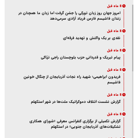
8 ماه قبل
امروز جهان روز زبان تورکی را جشن گرفت اما زبان ما همچنان در
زندان فاشیسم فارس فریاد آزادی سر‌می‌دهد
8 ماه قبل
نقدی بر یک واکنش و‌ تهدید فرقه‌ای
8 ماه قبل
پیام تبریک و قدردانی حزب بلوچستان راجی تپّاکی
8 ماه قبل
فریدون ابراهیمی؛ شهید راه نجات آذربایجان از چنگال خونین
فاشیسم
8 ماه قبل
گزارش نشست ائتلاف دموکراتیک ملت‌ها در شهر استکهلم
8 ماه قبل
گزارش تکمیلی از برگزاری کنفرانس معرفی «شورای همکاری
تشکیلات‌های آذربایجان جنوبی» در استکهلم