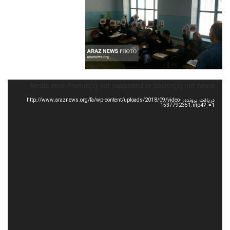
Media error: Format(s) not supported or source(s) not found
دریافت پرونده: http://www.araznews.org/fa/wp-content/uploads/2018/09/video-
1537792351.mp4?_=1