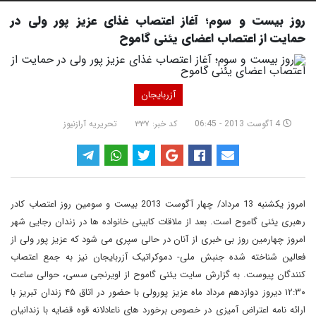
روز بیست و سوم؛ آغاز اعتصاب غذای عزیز پور ولی در
حمایت از اعتصاب اعضای یئنی گاموح
آزربایجان
4 آگوست 2013 - 06:45
کد خبر: ۳۳۷
تحریریه آرازنیوز
امروز یکشنبه 13 مرداد/ چهار آگوست 2013 بیست و سومین روز اعتصاب کادر
رهبری یئنی گاموح است. بعد از ملاقات کابینی خانواده ها در زندان رجایی شهر
امروز چهارمین روز بی خبری از آنان در حالی سپری می شود که عزیز پور ولی از
فعالین شناخته شده جنبش ملی- دموکراتیک آزربایجان نیز به جمع اعتصاب
کنندگان پیوست. به گزارش سایت یئنی گاموح از اویرنجی سسی، حوالی ساعت
۱۲:۳۰ دیروز دوازدهم مرداد ماه عزیز پورولی با حضور در اتاق ۴۵ زندان تبریز با
ارائه نامه اعتراض آمیزی در خصوص برخورد های ناعادلانه قوه قضایه با زندانیان