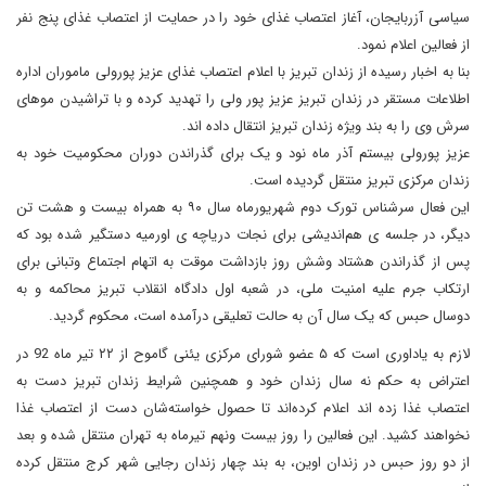
سیاسی آزربایجان، آغاز اعتصاب غذای خود را در حمایت از اعتصاب غذای پنج نفر
از فعالین اعلام نمود.
بنا به اخبار رسیده از زندان تبریز با اعلام اعتصاب غذای عزیز پورولی ماموران اداره
اطلاعات مستقر در زندان تبریز عزیز پور ولی را تهدید کرده و با تراشیدن موهای
سرش وی را به بند ویژه زندان تبریز انتقال داده اند.
عزیز پورولی بیستم آذر ماه نود و یک برای گذراندن دوران محکومیت خود به
زندان مرکزی تبریز منتقل گردیده است.
این فعال سرشناس تورک دوم شهریورماه سال ۹۰ به همراه بیست و هشت تن
دیگر، در جلسه ی هم‌اندیشی برای نجات دریاچه ی اورمیه دستگیر شده بود که
پس از گذراندن هشتاد وشش روز بازداشت موقت به اتهام اجتماع وتبانی برای
ارتکاب جرم علیه امنیت ملی، در شعبه اول دادگاه انقلاب تبریز محاکمه و به
دوسال حبس که یک سال آن به حالت تعلیقی درآمده است، محکوم گردید.
لازم به یاداوری است که ۵ عضو شورای مرکزی یئنی گاموح از ۲۲ تیر ماه 92 در
اعتراض به حکم نه سال زندان خود و همچنین شرایط زندان تبریز دست به
اعتصاب غذا زده اند اعلام کرده‌اند تا حصول خواسته‌شان دست از اعتصاب غذا
نخواهند کشید. این فعالین را روز بیست ونهم تیرماه به تهران منتقل شده و بعد
از دو روز حبس در زندان اوین، به بند چهار زندان رجایی شهر کرج منتقل کرده