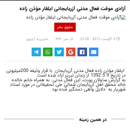
آزادی موقت فعال مدنی آزربایجانی ایلقار مؤذن زاده
حقوق بشر
3 آگوست 2013 - 23:38
کد خبر: ۳۳۳
تحریریه آرازنیوز
ایلقار مؤذن زاده فعال مدنی آزربايجان با قرار وثیقه 200میلیونی
در تاریخ 1392.5.9 از زندان تبریز ازاد شده است.
به گزارش ساولان پورت، این فعال مدنی به همراه خانم خالده
خالد محقق اهل آزربایجان شمالی طی تحقیقاتی در مورد استاد
شهریار به دلایل واهی دستگیر شده بود.
در همین زمینه