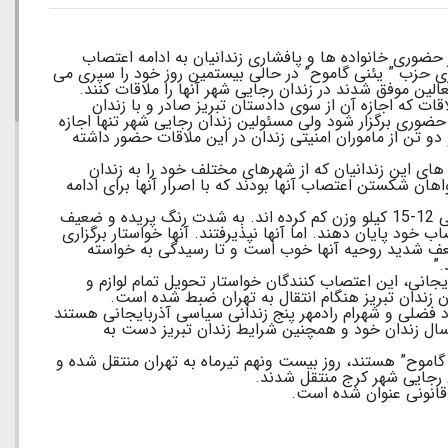
حضوری خانواده ها و پافشاری زندانیان به ادامه اعتصاب
ی حزب ” یئنی گاموح” در حالی بیستمین روز خود را سپری می
اقات که اجازه آن از سوی دادستان تبریز صادر و با زندان
ضوری برگزار شود ولی مسئولین زندان رجایی شهر تنها اجازه
دو تن از ماموران امنیتی زندان در این ملاقات حضور داشته
 های این زندانیان که از شهرهای مختلف خود را به زندان
هان شکستن اعتصاب آنها بودند که با اصرار آنها برای ادامه
یکی از اعضای خانواده ها بعد از ملاقات گفت: “همگی 12-15 کیلو وزن کم کرده اند. به شدت رنگ پریده و ضعیف
ب خود پایان دهند. اما آنها نپذیرفتند. آنها خواستار برگزاری
 ضعف شدید روحیه آنها خوب است و تا رسیدگی به خواسته
.”
جانی، این اعتصاب کنندگان خواستار تحویل تمام لوازم و
 زندان تبریز هنگام انتقال به تهران ضبط شده است.
د فضلی و شهرام رادمهر پنج زندانی سیاسی آذربایجانی هستند
 سال زندان خود و همچنین شرایط زندان تبریز دست به
گاموح” هستند، روز بیست ونهم تیرماه به تهران منتقل شده و
ن رجایی شهر کرج منتقل شدند.
 قانونی عنوان شده است.