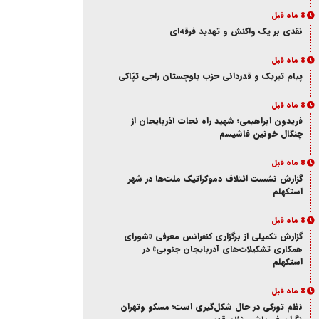
8 ماه قبل
نقدی بر یک واکنش و‌ تهدید فرقه‌ای
8 ماه قبل
پیام تبریک و قدردانی حزب بلوچستان راجی تپّاکی
8 ماه قبل
فریدون ابراهیمی؛ شهید راه نجات آذربایجان از
چنگال خونین فاشیسم
8 ماه قبل
گزارش نشست ائتلاف دموکراتیک ملت‌ها در شهر
استکهلم
8 ماه قبل
گزارش تکمیلی از برگزاری کنفرانس معرفی «شورای
همکاری تشکیلات‌های آذربایجان جنوبی» در
استکهلم
8 ماه قبل
نظم تورکی در حال شکل‌گیری است؛ مسکو وتهران