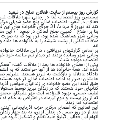
گزارش روز بیستم از سایت فعالان صلح در تبعید
بیستمین روز اعتصاب غذا در رجایی شهر؛ ملاقات غیر 
فعالان در تبعید: اعتصاب غذای پنج عضو شورای مرکز
کند که دیروز 9 مرداد/ 31 جولای خانواده های این فعالین موفق شدند در زندان رجایی شهر آنها را ملاقات کنند.
بنا بر اطلاع ” کمپین صلح فعالان در تبعید ” ؛ این مل
رجایی شهر هماهنگ شده بود، قرار بود که به صورت ح
ملاقات تلفنی از پشت شیشه را به خانواده ها داده و 
اند.
بر اساس گزارشهای دریافتی ، در این ملاقات خانواده
رجایی شهر رسانده بودند در دیدار نیم ساعته خود خوا
اعتصاب مواجه شدند.
شده اند. همه خانواده ها از آنها خواستند که به اعتصا
دادگاه عادلانه و بازگشت به تبریز هستند. علیرغم
هایشان اصرار به ادامه اعتصاب غذای تر خود هستند
طبق گفته این عضو خانواده ی زندانیان سیاسی آذربای
کتابهای خود هستند که در زندان تبریز توسط مسئولان
لطیف حسنی، بهبود قلیزاده، آیت مهر علیبگلو، محمو
که از روز بیست و دوم تیرماه در اعتراض به حکم نه
اعتصاب غذا زدند.
این فعالین که اعضای مرکزی حزب آذربایجانی “یئنی 
بعد از دو روز حبس در زندان اوین، به بند چهار زندا
اتهام این فعالین تبلیغ علیه نظام و تشکیل گروه غیر