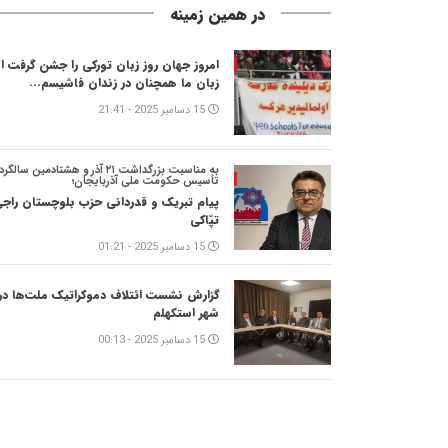
در همین زمینه
امروز جهان روز زبان تورکی را جشن گرفت ام
زبان ما همچنان در زندان فاشیسم...
15 دسامبر 2025 - 21:41
به مناسبت بزرگداشت ۲۱ آذر و هشتادمین سالگرد
تأسیس حکومت ملی آذربایجان؛
پیام تبریک و قدردانی حزب بلوچستان راج
تپّاکی
15 دسامبر 2025 - 01:21
گزارش نشست ائتلاف دموکراتیک ملت‌ها در
شهر استکهلم
15 دسامبر 2025 - 00:13