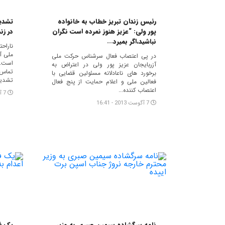
رئيس زندان تبريز خطاب به خانواده
تشدی
پور ولى: “عزیز هنوز نمرده است نگران
در زن
نباشید،اگر بمیرد...
ناراح
ملی آ
در پی اعتصاب فعال سرشناس حرکت ملی
است.
آزربایجان عزیز پور ولی در اعتراض به
تماس 
برخورد های ناعادلانه مسئولین قضایی با
تشدید
فعالین ملی و اعلام حمایت از پنج فعال
اعتصاب کننده...
7 آگوست 2013 - 08:08
7 آگوست 2013 - 16:41
نامه سرگشاده سیمین صبری به وزیر
یک ف