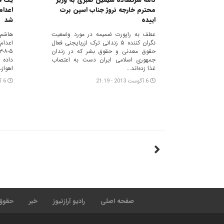
محترم خارجه نروژ جناب اسپن برت
اعدام
اییده
شد
عطف به راپورت ضمیمه در مورد وضعیت
هاشم 
نگران کننده ۵ زندانی ترک ازربایجنی فعال
اعدام
حقوق معدنی و حقوق بشر که در زندان
جمهوری اسلامی ایران دست به اعتصاب
داده 
غذا زده‌اند...
اهواز،.
6 آگوست 2013 - 21:19
6 آگوست 2013 - 03:50
صفحه اصلی
رادیو آرازنیوز
خبر
حقوق