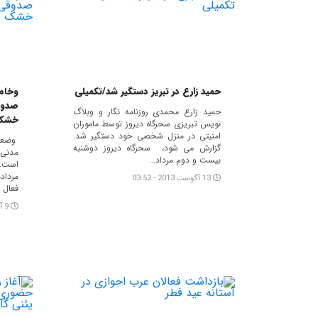
حميد زارع در تبريز دستگير شد/تكميلى
وخام
صدوق
حمید زارع محمدى روزنامه نگار و وبلاگ
خشک
نویس تبریزى سحرگاه دیروز توسط ماموران
امنیتى در منزل شخصى خود دستگیر شد.
وضعی
گزارش مى شود، سحرگاه دیروز دوشنبه
مدنی 
بیست و دوم مرداد...
است. 
مرداد
13 آگوست 2013 - 03:52
فعال 
9 آگوست 2013 - 21:35