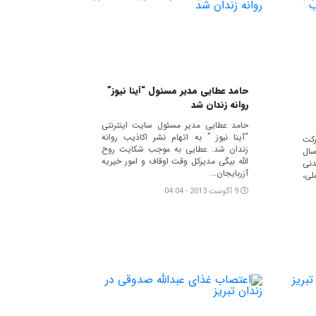
حامد عطایی مدیر مسئول “آینا نیوز”
روانه زندان شد
حامد عطایی مدیر مسئول سایت اینترنتی
“آینا نیوز ” به اتهام نشر اکاذیب روانه
رکت
زندان شد. عطايى به موجب شکایت روح
سال
الله بیگی مدیرکل وقت اوقاف و امور خیریه
دنی
آزربايجان...
ی،
9 آگوست 2013 - 04:04