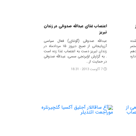
اعتصاب غذای عبدالله صدوقی در زندان
تبریز
شده
عبدالله صدوقی (گونتاى) فعال سیاسی
تمر
آزربایجانی از صبح دیروز ۱۵ مردادماه در
دهم
زندان تبریز دست به اعتصاب غذا زده است
 اداره
. به گزارش اؤیرنجی سسی، عبدالله صدوقی
در حمایت از...
7 آگوست 2013 - 18:31