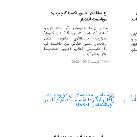
آغ ساقاللار آجلیق آکسیا گئچیرنلره
اب
موراجعت ائتدیلر
مدنی یولدا چالیشان آغ ساققاللارین،
آجلیق آکسیاسی کئچیرن 5 ” یئنی گاموح”
ان
لیدرلرینه یازدیقلاری مکتوبون متنی
و و
آزربایجان میللی حرکاتی نین داخیلده کی
قه
10 تانینمیش فعالی، آجلیق اعتصابیندا
دان
اولان بئش “یئنی...
7 آگوست 2013 - 06:26
سیاسی محبوسلارین دورومو ایله