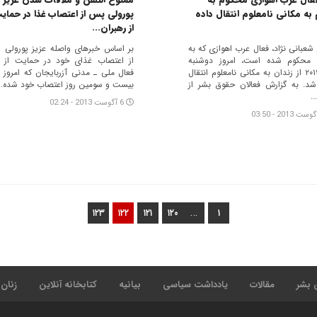
 به مکانی نامعلوم انتقال داده
پورولی پس از اعتصاب غذا در حمای
از رهبران...
شعبانی نژاد، فعال عرب اهوازی که به
بر اساس خبرهای واصله عزیز پورولی
 محکوم شده است، امروز دوشنبه
از اعتصاب غذای خود در حمایت از 
۵-۸-۲۰۱۳ از زندان به مکانی نامعلوم انتقال
فعال ملی ـ مدنی آزربایجان که امروز و
شد. به گزارش فعالان حقوق بشر از
بیست و سومین روز اعتصاب خود شده...
..
6 آگوست 2013 - 02:24
…
۱۲۳
۱۲۲
۱۲۱
۱۲۰
۱
 بشر
مقالات
یادداشت سیاسی
بیانیه
کتابخانه آنلاین
زنان