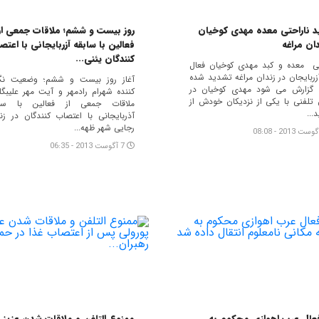
د ناراحتی معده مهدی کوخیان
روز بیست و ششم؛ ملاقات جمعی از
دان مراغه
فعالین با سابقه آزربایجانی با اعتص
کنندگان یئنی...
تی معده و کبد مهدی کوخیان فعال
زربایجان در زندان مراغه تشدید شده
آغاز روز بیست و ششم؛ وضعیت نگر
 گزارش می شود مهدی کوخیان در
کننده شهرام رادمهر و آیت مهر علیبگل
تلفنی با یکی از نزدیکان خودش از
ملاقات جمعی از فعالین با ساب
...
آذربایجانی با اعتصاب کنندگان در زن
رجایی شهر ظهه...
7 آگوست 2013 - 06:35
عال عرب اهوازی محکوم به
ممنوع التلفن و ملاقات شدن عزیز