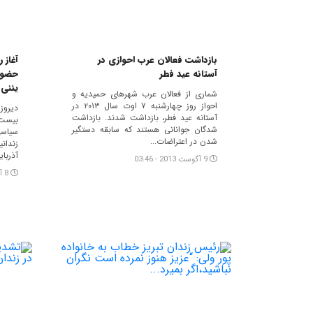
بازداشت فعالان عرب احوازی در
آغاز 
آستانه عید فطر
حضور
یئنی 
شماری از فعالان عرب شهرهای حمیدیه و
احواز روز چهارشنبه ۷ اوت سال ۲۰۱۳ در
آستانه عید فطر، بازداشت شدند. بازداشت
بیست 
شدگان جوانانی هستند که سابقه دستگیر
سیاسی
شدن در اعتراضات...
زندا
آذربای
9 آگوست 2013 - 03:46
8 آگوست 2013 - 06:45