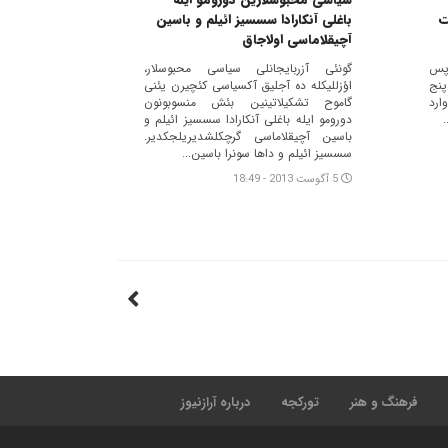
ت
باغلی آنکارادا سسسیز ائیلم و باسین
آچیقلاماسی اولاجاق
 پس
گونئی آزربایجانلی سیاسی محبوسلار،
پنج
اؤزللیکله ده آجلیق آکسیاسی کئچیرن یئنی
ارد
گاموح تشکیلاتینین بئش منسوبونون
دورومو ایله باغلی آنکارادا سسسیز ائیلم و
باسین آچیقلاماسی گرچکلشدیریلجکدیر.
سسسیز ائیلم و داها سونرا باسین...
5 آگوست 2013 - 18:49
فرهنگ و هنر
تورکجه
درباره آرازنیوز