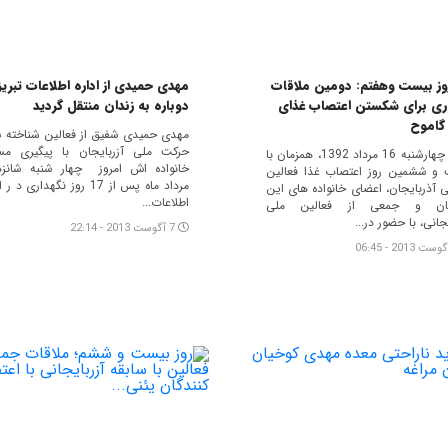
روز بیست وهفتم: دومین ملاقات
مهدی حمیدی از اداره اطلاعات تبریز
ی برای شکستن اعتصاب غذای
دوباره به زندان منتقل گردید
گاموح
مهدی حمیدی شفیق از فعالین شناخته 
حرکت ملی آزربایجان با پیگیری مس
دیروز چهارشنبه 16 مرداد 1392، همزمان با
خانواده اش امروز چهار شنبه شانز
و ششمین روز اعتصاب غذا فعالین
مرداد ماه پس از 17 روز نگهداری د ر
 آذربایجان، اعضای خانواده های این
اطلاعات...
نیان و جمعی از فعالین ملی
جانی، با حضور در...
7 آگوست 2013 - 22:14